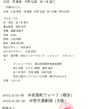
出演 澤 雅展
竹野 弘識
​ 佐々木 覚三
​『夕暮れのうた』
出演
江花 実里 澤 雅展 竹野 弘識 佑々木優（声の出演）
【スタッフ】
作・演出 佐々木 覚三
舞台監督 坂田 光平
音響 齋藤 瑠美子
音楽 itsuki
照明 江花 明里
制作 塚本 明日香
宣伝デザイン 丹羽 菜月
ポケポケデザイン 江花 実里
協力 架空畳 烏丸ストロークロック シルエット メガジョッ
キ
グンジョーブタイ 舞台芸術制作室無色透明
鳥と日廻
カクウノ劇団 藤井 友紀
佐々木 敦子 市原 真優
石原 弘恵
宣伝に協力してくださった広島・横川のみなさま
主催
ふわくせ
2025.11.15-16
＠若葉町ウォーフ（横浜）
2025.11.29-30
＠聖天通劇場（大阪）
​道踏＃１