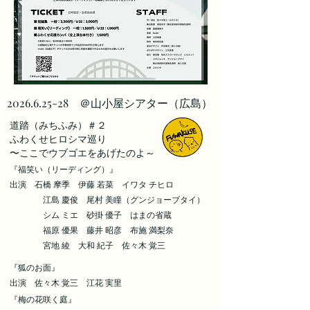
2026.6.25-28
＠山小屋シアター（広島）
​道踏（みちふみ）＃２
ふわくせヒロシマ巡り
〜ここでウブゴエをあげたのよ～
​『福笑い（リーディング）』
出演 石橋 摩季 伊藤 若菜 イワタ チヒロ
江島 慶俊 尾村 美瞳（グンジョーブタイ）
シム ミエ 砂掛 優子 はまの省蔵
福原 優果 藤井 昭彦 布施 満梨奈
​ 宮地 綾 大和 紀子 佐々木 覚三
​『狐のお面』
出演
佐々木 覚三
江花 実里
​『梅の花咲く庭』