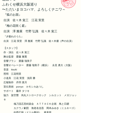
ふわくせ横浜大阪巡り
〜ただいまヨコハマ、よろしくナニワ～
​『狐のお面』
出演
佐々木 覚三
江花 実里
​『梅の花咲く庭』
出演 澤 雅展
竹野 弘識
​ 佐々木 覚三
​『夕暮れのうた』
出演
江花 実里 澤 雅展 竹野 弘識 佑々木優（声の出演）
【スタッフ】
作・演出 佐々木 覚三
舞台監督 齋藤 雅寛
音響プラン 齋藤 瑠美子
音響オペレーター 齋藤 瑠美子（横浜） 永見 勇大（大阪）
音楽 itsuki
照明 江花明里
小道具 江花 実里 浅田 勝
広報制作 丹羽 菜月
宣伝美術 ponyo カモシカあつし
サポート 藤井 タツキ
協力 架空畳 烏丸ストロークロック シルエット メガジョッ
キ
魂刀流石見剣楽会 ＡＴＴＡＣＫ企画 鳥と日廻
カクウノ劇団 海老名信吾 岡本みゆき（ミユキーズ）
中西広和（ドリル饅頭） 森真悠