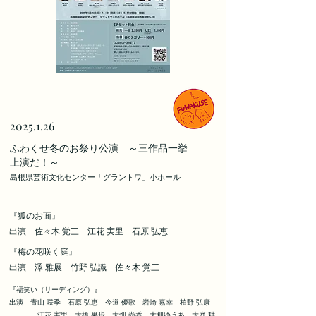
2025.1.26
​ふわくせ冬のお祭り公演 ～三作品一挙
上演だ！～
島根県芸術文化センター「グラントワ」小ホール
​『狐のお面』
出演
佐々木 覚三
江花 実里
​ 石原 弘恵
​『梅の花咲く庭』
出演 澤 雅展
竹野 弘識
​ 佐々木 覚三
​『福笑い（リーディング）』
出演 青山 咲季 石原 弘恵 今道 優歌 岩崎 嘉幸 植野 弘康
江
花 実里
大橋 果歩 大畑 尚香 大畑ゆうあ 大庭 耕