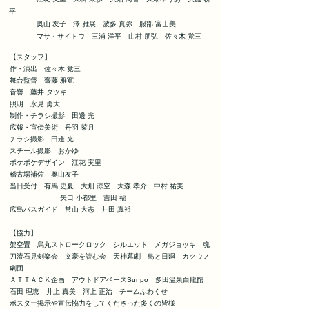
平
奥山 友子 澤 雅展 波多 真弥 服部 富士美
​ マサ・サイトウ 三浦 洋平 山村 朋弘 佐々木 覚三
【スタッフ】
作・演出 佐々木 覚三
舞台監督 齋藤 雅寛
音響 藤井 タツキ
照明 永見 勇大
制作・チラシ撮影 田邊 光
広報・宣伝美術 丹羽 菜月
チラシ撮影 田邊 光
スチール撮影 おかゆ
ポケポケデザイン 江花 実里
稽古場補佐 奥山友子
当日受付 有馬 史夏 大畑 涼空 大森 孝介 中村 祐美
矢口 小都里 吉田 福
広島バスガイド 常山 大志 井田 真裕
【協力】
架空畳 烏丸ストロークロック シルエット メガジョッキ 魂
刀流石見剣楽会 文豪を読む会 天神幕劇 鳥と日廻 カクウノ
劇団
ＡＴＴＡＣＫ企画 アウトドアベースSunpo 多田温泉白龍館
石田 理恵 井上 真美 河上 正治 チームふわくせ
ポスター掲示や宣伝協力をしてくださった多くの皆様