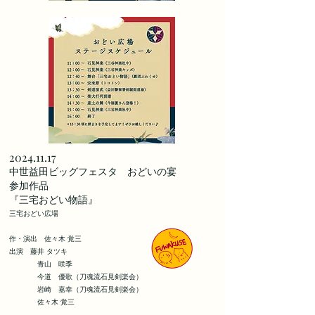
2024.11.17
​中世益田ビッグフェスタ おどいの宴
参加作品
​『三宅おどい物語』
​三宅おどい広場​
作・演出 佐々木 覚三
出演 藤井 タツキ
青山 咲季
今道 優歌（刀魂流石見剣楽会）
​ 岩崎 嘉幸（刀魂流石見剣楽会）
​ 佐々木 覚三