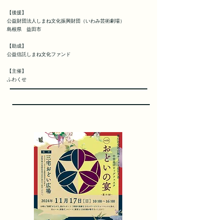
【後援】
公益財団法人しまね文化振興財団（いわみ芸術劇場）
島根県 益田市
【助成】
公益信託しまね文化ファンド
【主催】
ふわくせ